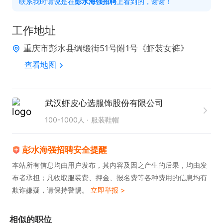
联系我时请说是在
彭水海强招聘
上看到的，谢谢！
工作地址
福利待遇：

重庆市彭水县绸缎街51号附1号《虾装女裤》
有社保

查看地图
节假日三倍工资

超长带薪热假二十二天

公司不定期带薪培训，成长空间大
武汉虾皮心选服饰股份有限公司
100-1000人
服装鞋帽
彭水海强招聘安全提醒
本站所有信息均由用户发布，其内容及因之产生的后果，均由发
布者承担；凡收取服装费、押金、报名费等各种费用的信息均有
欺诈嫌疑，请保持警惕。
立即举报 >
相似的职位