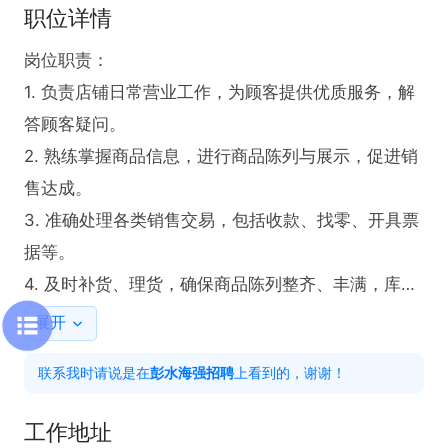
职位详情
岗位职责：

1. 负责店铺日常营业工作，为顾客提供优质服务，解
答顾客疑问。

2. 熟练掌握商品信息，进行商品陈列与展示，促进销
售达成。

3. 准确处理各类销售交易，包括收款、找零、开具票
据等。

4. 及时补货、理货，确保商品陈列整齐、丰满，库存
充足。

展开
5. 协助处理店铺的盘点工作，保证账实相符。

联系我时请说是在
彭水海强招聘
上看到的，谢谢！
6. 维护店铺环境整洁，营造良好的购物氛围。

工作地址
任职要求：
