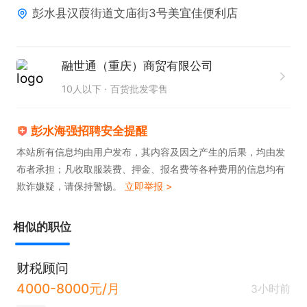
彭水县汉葭街道文庙街3号美宜佳便利店
1. 具备强烈的责任心，工作认真负责，能够吃苦耐
劳。

2. 能够坚守岗位，对工作保持高度的专注与敬业。

融世通（重庆）商贸有限公司
3. 拥有积极向上的生活态度，能以饱满热情投入工
10人以下
百货批发零售
作。

4. 有相关从业经验者优先考虑。

彭水海强招聘安全提醒
5. 熟练掌握商品销售及服务相关技能。

本站所有信息均由用户发布，其内容及因之产生的后果，均由发
布者承担；凡收取服装费、押金、报名费等各种费用的信息均有
6. 具备良好的沟通能力与团队协作精神，能与同事默
欺诈嫌疑，请保持警惕。
立即举报 >
契配合。
相似的职位
财税顾问
4000-8000元/月
3小时前