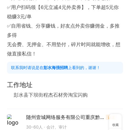
✅用户扫码领【6元立减4元外卖券】，下单超5元你
稳赚3元/单

✅自用省钱、分享赚钱，好友点外卖你赚佣金，多推
多得

无会费、无押金、不用垫付，碎片时间就能增收，想
做直接私信！
联系我时请说是在
彭水海强招聘
上看到的，谢谢！
工作地址
彭水县下坝街程杰石材旁淘宝闪购
随州壹城网络服务有限公司重庆黔江分公司
认证
收藏
30-60人
会计、审计