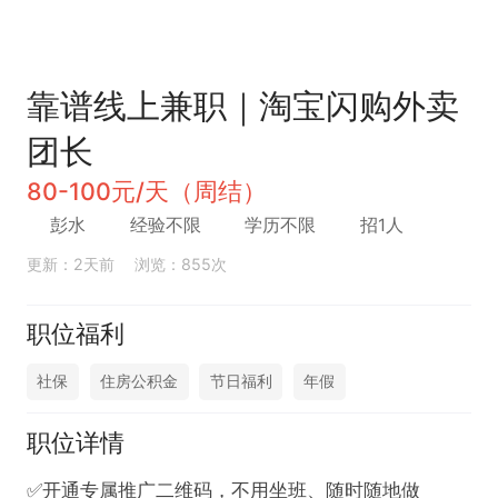
靠谱线上兼职｜淘宝闪购外卖
团长
80-100元/天（周结）
彭水
经验不限
学历不限
招1人
更新：2天前
浏览：855次
职位福利
社保
住房公积金
节日福利
年假
职位详情
✅开通专属推广二维码，不用坐班、随时随地做
